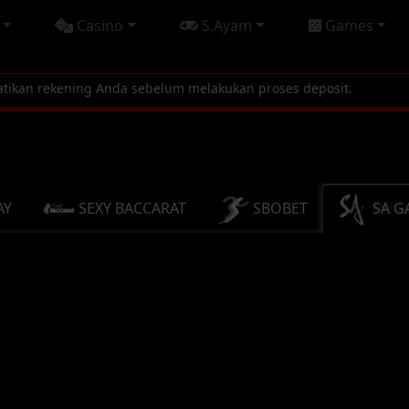
Casino
S.Ayam
Games
 rekening Anda sebelum melakukan proses deposit.
AY
SEXY BACCARAT
SBOBET
SA G