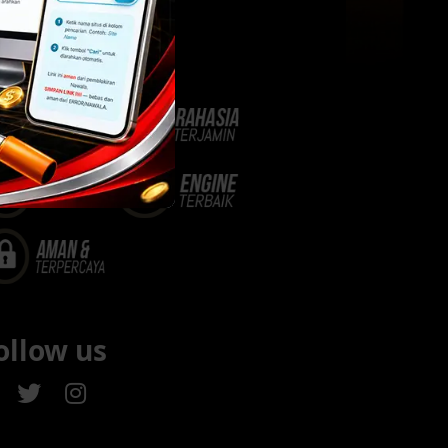
ur Feature
ollow us