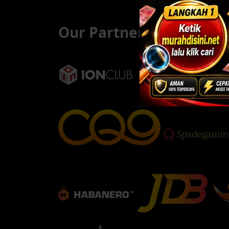
Our Partner