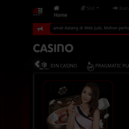
Slot
Ikan
Home
Selamat datang di Web Judi, Mohon perhatikan
Casino
ION CASINO
PRAGMATIC PL