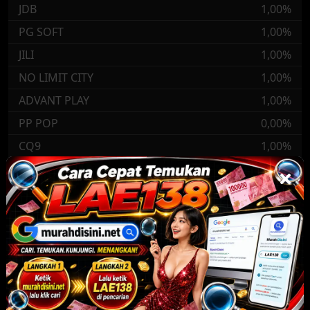
JDB
1,00%
PG SOFT
1,00%
JILI
1,00%
NO LIMIT CITY
1,00%
ADVANT PLAY
1,00%
PP POP
0,00%
CQ9
1,00%
ASKMESLOT
1,00%
Ikan
SPADEGAMING
1,00%
JOKER
0,00%
JDB
0,00%